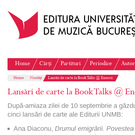
Home
Cărți
Partituri
Periodice
Autor
Home
Noutăți
Lansări de carte la Book Talks @ Enescu
Lansări de carte la Book Talks @ E
După-amiaza zilei de 10 septembrie a găzdu
cinci lansări de carte ale Editurii UNMB:
Ana Diaconu,
Drumul emigrării. Povestea