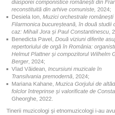
diasporei componistice românești din Fran
reconstituită din arhive comuniste,
2024;
Desiela Ion,
Muzici orchestrale românești 
Filarmonica bucureșteană, în două studii 
caz: Mihail Jora și Paul Constantinescu
, 
Benedicta Pavel,
Două viziuni diferite as
repertoriului de orgă în România: organist
Helmut Plattner și compozitorul Wilhelm 
Berger
, 2024;
Vlad Văidean,
Incursiuni muzicale în
Transilvania premodernă
, 2024;
Mariana Kahane,
Muzica Gorjului de altăda
folclor întreprinse și valorificate de Consta
Gheorghe, 2022.
Tinerii muzicologi și etnomuzicologi i-au avu