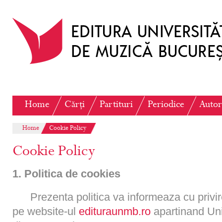
Home
Cărți
Partituri
Periodice
Autor
Home
Cookie Policy
Cookie Policy
1. Politica de cookies
Prezenta politica va informeaza cu privi
pe website-ul
edituraunmb.ro
apartinand Uni