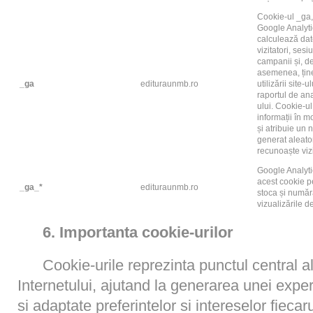
Cookie-ul _ga,
Google Analyti
calculează dat
vizitatori, sesiu
campanii și, d
asemenea, țin
_ga
edituraunmb.ro
utilizării site-u
raportul de ana
ului. Cookie-u
informații în 
și atribuie un
generat aleato
recunoaște vizit
Google Analyti
acest cookie p
_ga_*
edituraunmb.ro
stoca și numă
vizualizările d
6. Importanta cookie-urilor
Cookie-urile reprezinta punctul central al
Internetului, ajutand la generarea unei expe
si adaptate preferintelor si intereselor fiecarui