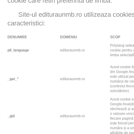
cookie care retin preferinta de limba.
Site-ul edituraunmb.ro utilizeaza cooki
caracteristici:
DENUMIRE
DOMENIU
SCOP
Polylang sete
pll_language
edituraunmb.ro
cookie pentru 
limba selectat
Acest cookie f
din Google Ana
este utilizat pe
_gat_*
edituraunmb.ro
numărul de cer
(controlul frec
solicitărilor).
Acest cookie e
Google Analyti
stochează și a
o valoare unic
_gid
edituraunmb.ro
fiecare pagină 
este folosit pe
număra și a ur
afișările de pa