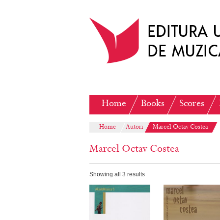
Home
Books
Scores
Home
Autori
Marcel Octav Costea
Marcel Octav Costea
Showing all 3 results