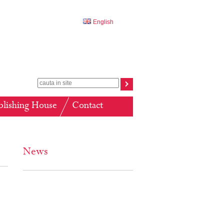
English
blishing House
Contact
News