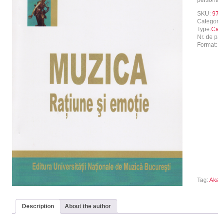
persona
SKU:
9
Catego
Type:
Ca
Nr. de p
Format:
Tag:
Ak
Description
About the author