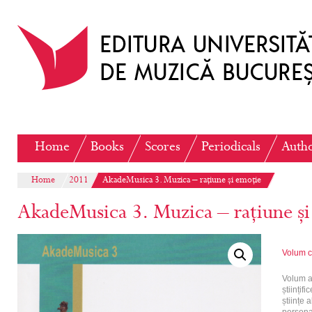
Home
Books
Scores
Periodicals
Auth
Home
2011
AkadeMusica 3. Muzica – rațiune și emoție
AkadeMusica 3. Muzica – rațiune și
Volum c
Volum al
științif
științe 