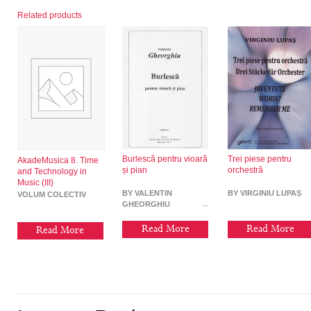
Related products
Burlescă pentru vioară
Trei piese pentru
AkadeMusica 8. Time
și pian
orchestră
and Technology in
Music (III)
BY VALENTIN
BY VIRGINIU LUPAȘ
VOLUM COLECTIV
GHEORGHIU
Read More
Read More
Read More