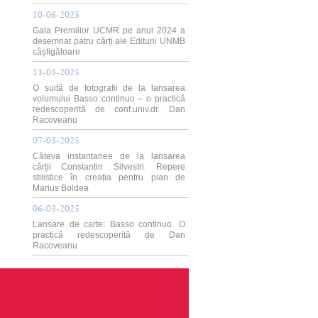
10-06-2025
Gala Premiilor UCMR pe anul 2024 a
desemnat patru cărți ale Editurii UNMB
câștigătoare
13-03-2025
O suită de fotografii de la lansarea
volumului Basso continuo – o practică
redescoperită de conf.univ.dr. Dan
Racoveanu
07-03-2025
Câteva instantanee de la lansarea
cărții Constantin Silvestri. Repere
stilistice în creația pentru pian de
Marius Boldea
06-03-2025
Lansare de carte: Basso continuo. O
practică redescoperită de Dan
Racoveanu