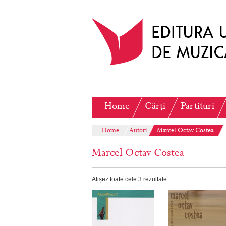
Home
Cărți
Partituri
Home
Autori
Marcel Octav Costea
Marcel Octav Costea
Afișez toate cele 3 rezultate