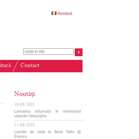
Română
itură
Contact
Noutăți
19-09-2025
Lansarea volumului In memoriam
Valentin Gheorghiu
11-09-2025
Lansări de carte la Book Talks @
Enescu