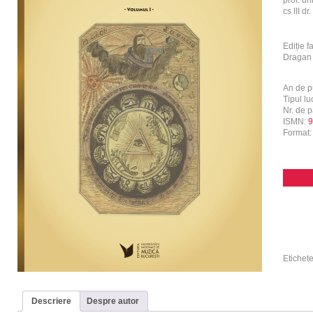
prof. un
cs III d
Ediție f
Dragan 
An de p
Tipul luc
Nr. de p
ISMN:
9
Format
Etichet
Descriere
Despre autor