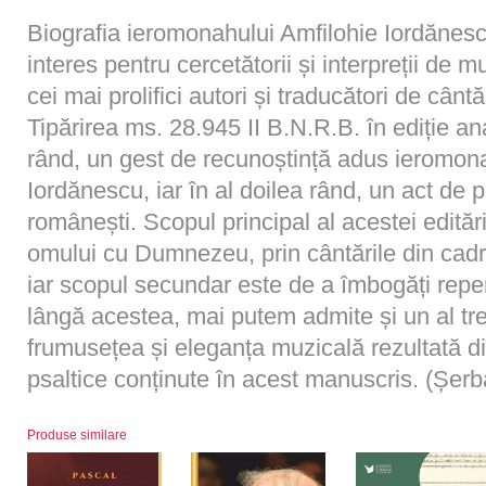
Biografia ieromonahului Amfilohie Iordănesc
interes pentru cercetătorii și interpreții de m
cei mai prolifici autori și traducători de cântă
Tipărirea ms. 28.945 II B.N.R.B. în ediție an
rând, un gest de recunoștință adus ieromona
Iordănescu, iar în al doilea rând, un act de 
românești. Scopul principal al acestei edităr
omului cu Dumnezeu, prin cântările din cadru
iar scopul secundar este de a îmbogăți reper
lângă acestea, mai putem admite și un al tr
frumusețea și eleganța muzicală rezultată din
psaltice conținute în acest manuscris. (Șer
Produse similare