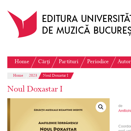
Home
Cărți
Partituri
Periodice
Autor
Home
2023
Noul Doxastar I
Noul Doxastar I
de
Amfiloh
Coordona