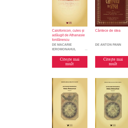
Calofonicon, cules și
Cântece de stea
adăugit de Athanasie
Iordănescu
DE MACARIE
DE ANTON PANN
IEROMONAHUL
Citește mai
Citește mai
mult
mult