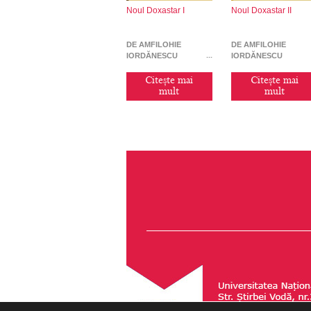
Noul Doxastar I
Noul Doxastar II
DE AMFILOHIE
DE AMFILOHIE
IORDĂNESCU
IORDĂNESCU
Citește mai
Citește mai
mult
mult