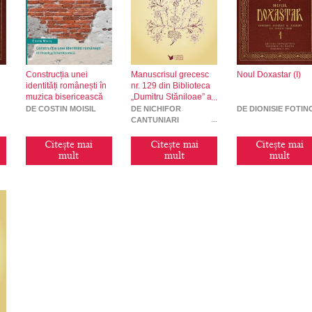
Construcția unei
Manuscrisul grecesc
Noul Doxastar (I)
identități românești în
nr. 129 din Biblioteca
muzica bisericească
„Dumitru Stăniloae” a
Mitropoliei Moldovei și
DE COSTIN MOISIL
DE NICHIFOR
DE DIONISIE FOTIN
Bucovinei
CANTUNIARI
Citește mai
Citește mai
Citește mai
mult
mult
mult