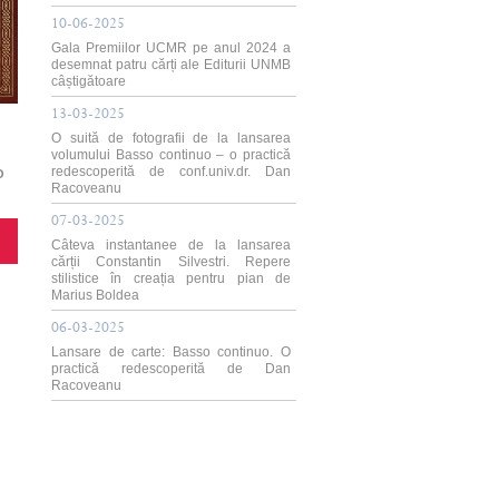
10-06-2025
Gala Premiilor UCMR pe anul 2024 a
desemnat patru cărți ale Editurii UNMB
câștigătoare
13-03-2025
O suită de fotografii de la lansarea
volumului Basso continuo – o practică
redescoperită de conf.univ.dr. Dan
O
Racoveanu
07-03-2025
Câteva instantanee de la lansarea
cărții Constantin Silvestri. Repere
stilistice în creația pentru pian de
Marius Boldea
06-03-2025
Lansare de carte: Basso continuo. O
practică redescoperită de Dan
Racoveanu