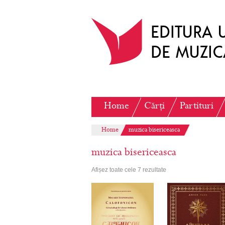
Home
Cărți
Partituri
Home
muzica bisericeasca
muzica bisericeasca
Afișez toate cele 7 rezultate