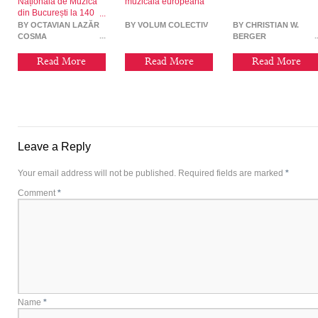
Națională de Muzică
muzicală europeană
din București la 140
de ani
BY OCTAVIAN LAZĂR
BY VOLUM COLECTIV
BY CHRISTIAN W.
COSMA
BERGER
Read More
Read More
Read More
Leave a Reply
Your email address will not be published.
Required fields are marked
*
Comment
*
Name
*