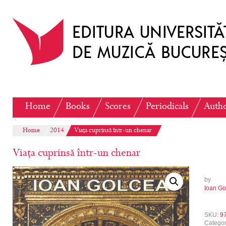
Home
Books
Scores
Periodicals
Auth
Home
2014
Viața cuprinsă într-un chenar
Viața cuprinsă într-un chenar
by
Ioan Go
SKU:
9
Catego