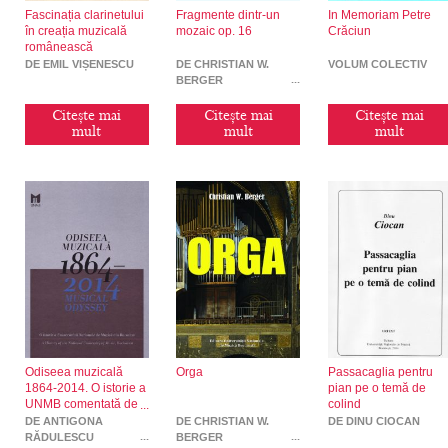
Fascinația clarinetului
Fragmente dintr-un
In Memoriam Petre
în creația muzicală
mozaic op. 16
Crăciun
românească
DE EMIL VIȘENESCU
DE CHRISTIAN W.
VOLUM COLECTIV
BERGER
Citește mai
Citește mai
Citește mai
mult
mult
mult
Odiseea muzicală
Orga
Passacaglia pentru
1864-2014. O istorie a
pian pe o temă de
UNMB comentată de
colind
Antigona Rădulescu
DE ANTIGONA
DE CHRISTIAN W.
DE DINU CIOCAN
RĂDULESCU
BERGER