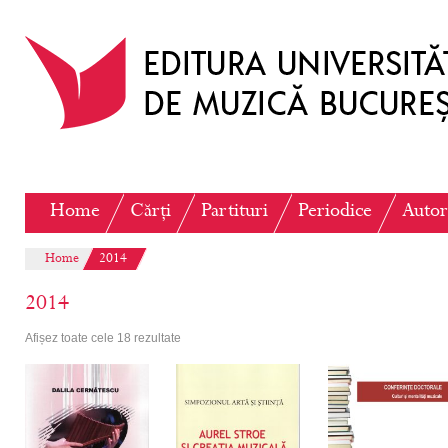
Home
Cărți
Partituri
Periodice
Autor
Home
2014
2014
Afișez toate cele 18 rezultate