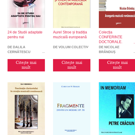
24 de Studii adaptate
Aurel Stroe și tradiția
Colecția
pentru nai
muzicală europeană
CONFERINȚE
DOCTORALE.
Avangarda muzicală
DE DALILA
DE VOLUM COLECTIV
DE NICOLAE
CERNĂTESCU
BRÂNDUȘ
Citește mai
Citește mai
Citește mai
mult
mult
mult