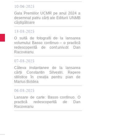
10-06-2025
Gala Premiilor UCMR pe anul 2024 a
desemnat patru cărți ale Editurii UNMB
câștigătoare
13-03-2025
O suită de fotografii de la lansarea
volumului Basso continuo – o practică
redescoperită de conf.univ.dr. Dan
Racoveanu
07-03-2025
Câteva instantanee de la lansarea
cărții Constantin Silvestri. Repere
stilistice în creația pentru pian de
Marius Boldea
06-03-2025
Lansare de carte: Basso continuo. O
practică redescoperită de Dan
Racoveanu