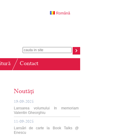
Română
itură
Contact
Noutăți
19-09-2025
Lansarea volumului In memoriam
Valentin Gheorghiu
11-09-2025
Lansări de carte la Book Talks @
Enescu