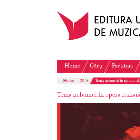
Home
Cărți
Partituri
Home
2023
Tema nebuniei în opera ital
Tema nebuniei în opera italian