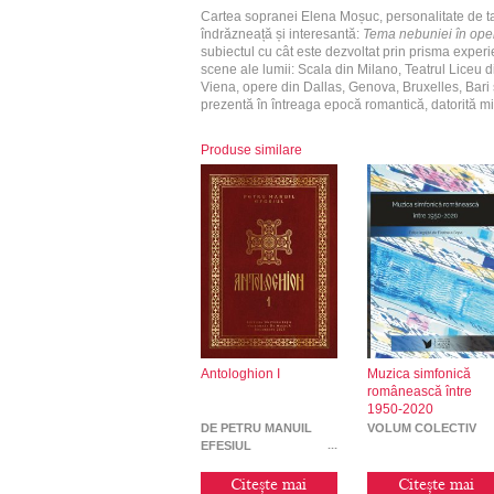
Cartea sopranei Elena Moșuc, personalitate de tal
îndrăzneață și interesantă:
Tema nebuniei în oper
subiectul cu cât este dezvoltat prin prisma exper
scene ale lumii: Scala din Milano, Teatrul Liceu 
Viena, opere din Dallas, Genova, Bruxelles, Bari 
prezentă în întreaga epocă romantică, datorită mi
Produse similare
Antologhion I
Muzica simfonică
românească între
1950-2020
DE PETRU MANUIL
VOLUM COLECTIV
EFESIUL
Citește mai
Citește mai