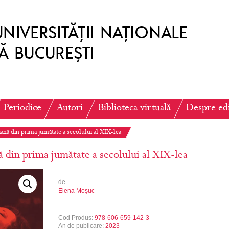
Periodice
Autori
Biblioteca virtuală
Despre ed
iană din prima jumătate a secolului al XIX-lea
ă din prima jumătate a secolului al XIX-lea
de
Elena Moșuc
Cod Produs:
978-606-659-142-3
An de publicare:
2023