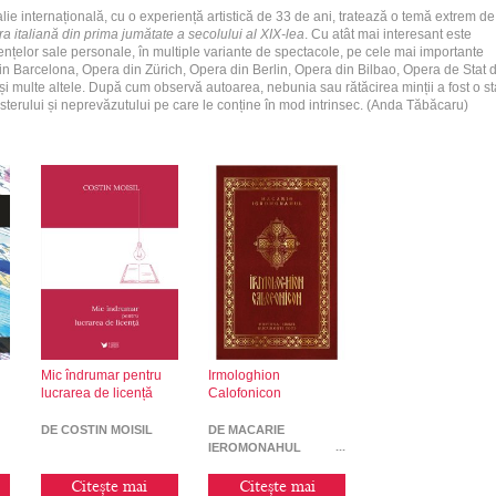
ie internațională, cu o experiență artistică de 33 de ani, tratează o temă extrem de
a italiană din
prima jumătate a secolului al XIX-lea
. Cu atât mai interesant este
iențelor sale personale, în multiple variante de spectacole, pe cele mai importante
din Barcelona, Opera din Zürich, Opera din Berlin, Opera din Bilbao, Opera de Stat 
și multe altele. După cum observă autoarea, nebunia sau rătăcirea minții a fost o st
sterului și neprevăzutului pe care le conține în mod intrinsec. (Anda Tăbăcaru)
Mic îndrumar pentru
Irmologhion
lucrarea de licență
Calofonicon
DE COSTIN MOISIL
DE MACARIE
IEROMONAHUL
Citește mai
Citește mai