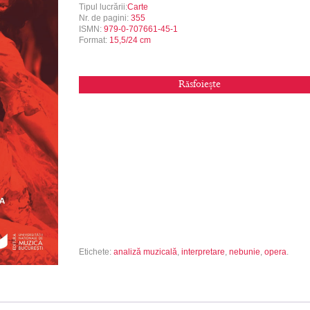
Tipul lucrării:
Carte
Nr. de pagini:
355
ISMN:
979-0-707661-45-1
Format:
15,5/24 cm
Răsfoiește
Etichete:
analiză muzicală
,
interpretare
,
nebunie
,
opera
.