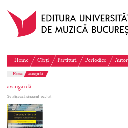
Home
Cărți
Partituri
Periodice
Autor
Home
avangardă
avangardă
Se afișează singurul rezultat