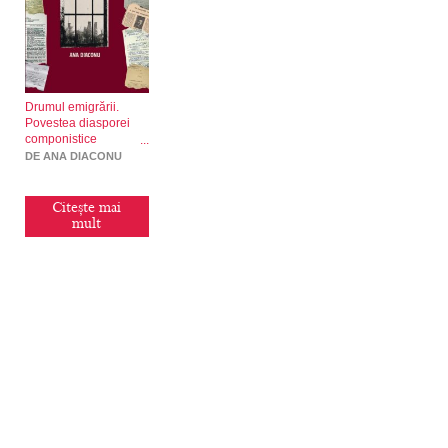
Drumul emigrării.
Povestea diasporei
componistice
românești din Franța,
DE ANA DIACONU
reconstituită din arhive
comuniste
Citește mai
mult