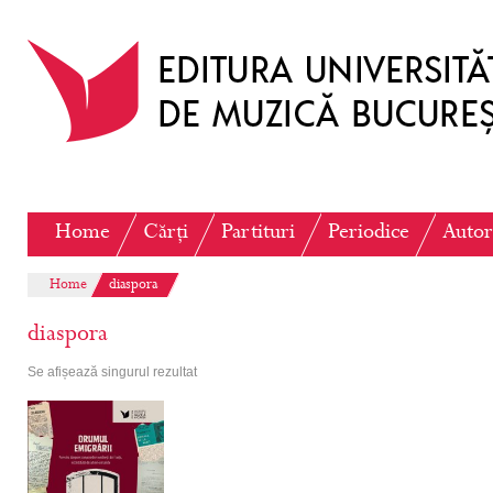
Home
Cărți
Partituri
Periodice
Autor
Home
diaspora
diaspora
Se afișează singurul rezultat