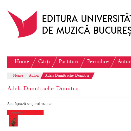
Home
Cărți
Partituri
Periodice
Autor
Home
Autori
Adela Dumitrache-Dumitru
Adela Dumitrache-Dumitru
Se afișează singurul rezultat