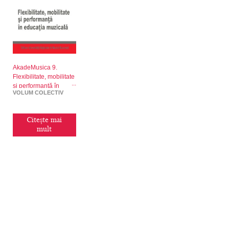
AkadeMusica 9.
Flexibilitate, mobilitate
și performanță în
VOLUM COLECTIV
educația muzicală
Citește mai
mult