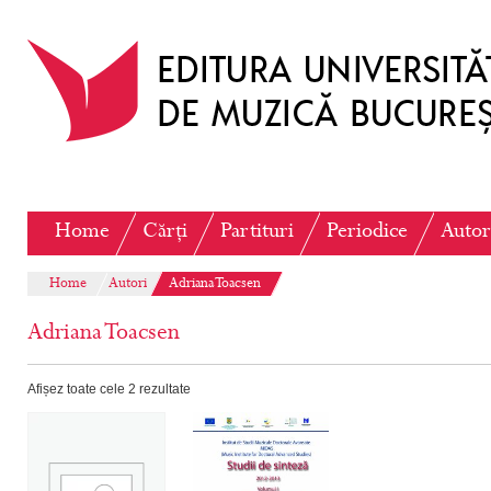
Home
Cărți
Partituri
Periodice
Autor
Home
Autori
Adriana Toacsen
Adriana Toacsen
Afișez toate cele 2 rezultate