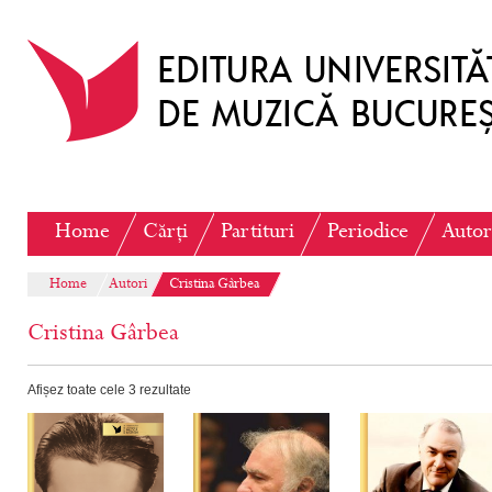
Home
Cărți
Partituri
Periodice
Autor
Home
Autori
Cristina Gârbea
Cristina Gârbea
Afișez toate cele 3 rezultate