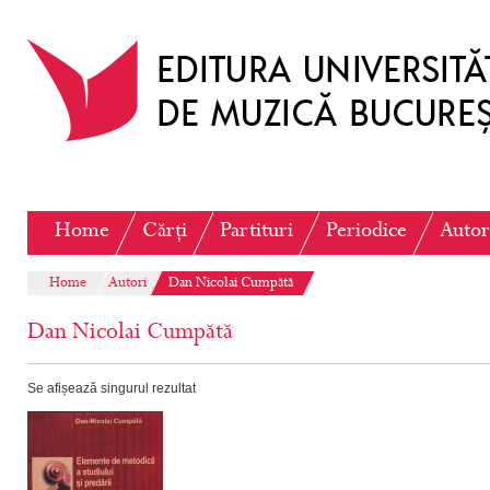
Home
Cărți
Partituri
Periodice
Autor
Home
Autori
Dan Nicolai Cumpătă
Dan Nicolai Cumpătă
Se afișează singurul rezultat