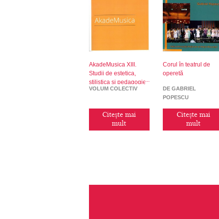
AkadeMusica XIII.
Corul în teatrul de
Studii de estetica,
operetă
stilistica si pedagogie
VOLUM COLECTIV
DE GABRIEL
muzicala (II)
POPESCU
Citește mai
Citește mai
mult
mult