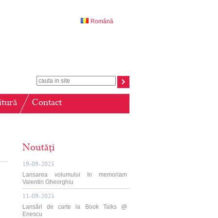
Română
itură
Contact
Noutăți
19-09-2025
Lansarea volumului In memoriam
Valentin Gheorghiu
11-09-2025
Lansări de carte la Book Talks @
Enescu