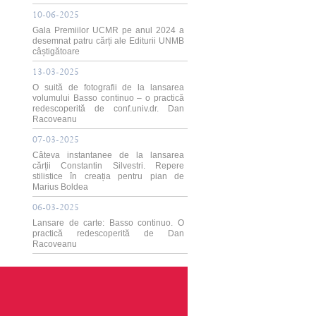
10-06-2025
Gala Premiilor UCMR pe anul 2024 a
desemnat patru cărți ale Editurii UNMB
câștigătoare
13-03-2025
O suită de fotografii de la lansarea
volumului Basso continuo – o practică
redescoperită de conf.univ.dr. Dan
Racoveanu
07-03-2025
Câteva instantanee de la lansarea
cărții Constantin Silvestri. Repere
stilistice în creația pentru pian de
Marius Boldea
06-03-2025
Lansare de carte: Basso continuo. O
practică redescoperită de Dan
Racoveanu