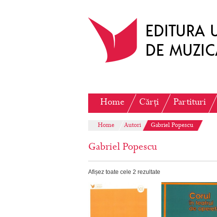
Home
Cărți
Partituri
Home
Autori
Gabriel Popescu
Gabriel Popescu
Afișez toate cele 2 rezultate