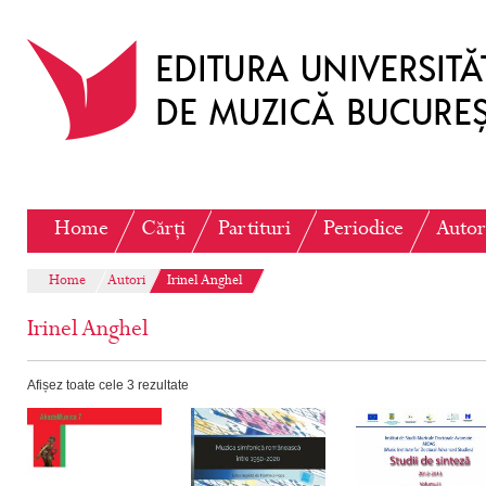
Home
Cărți
Partituri
Periodice
Autor
Home
Autori
Irinel Anghel
Irinel Anghel
Afișez toate cele 3 rezultate