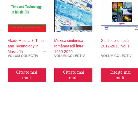
AkadeMusica 7. Time
Muzica simfonică
Studii de sinteză
and Technology in
românească între
2012-2013, vol. I
Music (II)
1950-2020
VOLUM COLECTIV
VOLUM COLECTIV
VOLUM COLECTIV
Citește mai
Citește mai
Citește mai
mult
mult
mult