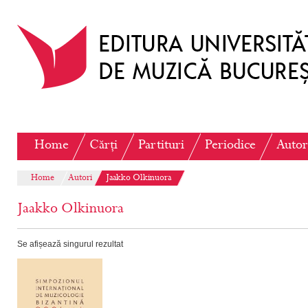
Home
Cărți
Partituri
Periodice
Autor
Home
Autori
Jaakko Olkinuora
Jaakko Olkinuora
Se afișează singurul rezultat