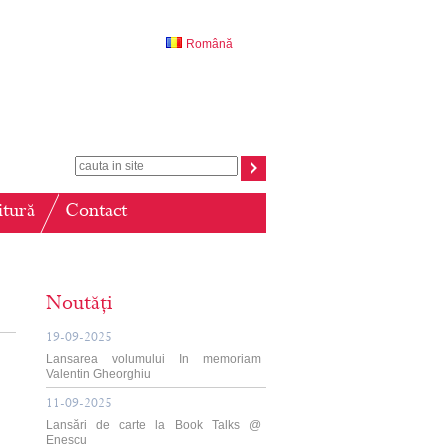
Română
itură
Contact
Noutăți
19-09-2025
Lansarea volumului In memoriam
Valentin Gheorghiu
11-09-2025
Lansări de carte la Book Talks @
Enescu