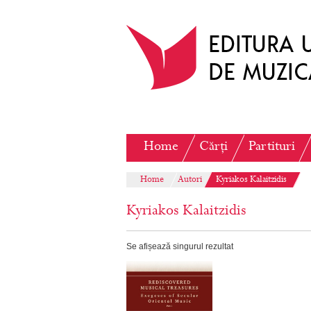
Home
Cărți
Partituri
Home
Autori
Kyriakos Kalaitzidis
Kyriakos Kalaitzidis
Se afișează singurul rezultat