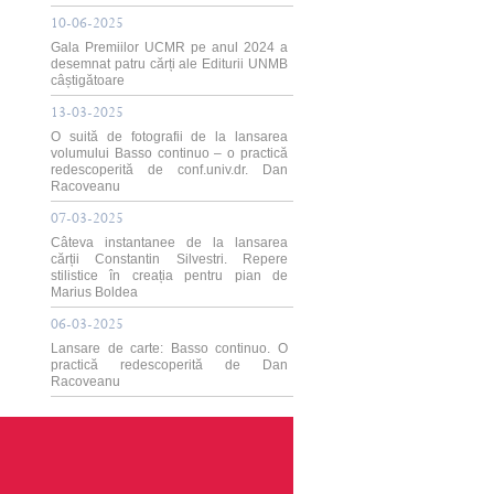
10-06-2025
Gala Premiilor UCMR pe anul 2024 a
desemnat patru cărți ale Editurii UNMB
câștigătoare
13-03-2025
O suită de fotografii de la lansarea
volumului Basso continuo – o practică
redescoperită de conf.univ.dr. Dan
Racoveanu
07-03-2025
Câteva instantanee de la lansarea
cărții Constantin Silvestri. Repere
stilistice în creația pentru pian de
Marius Boldea
06-03-2025
Lansare de carte: Basso continuo. O
practică redescoperită de Dan
Racoveanu