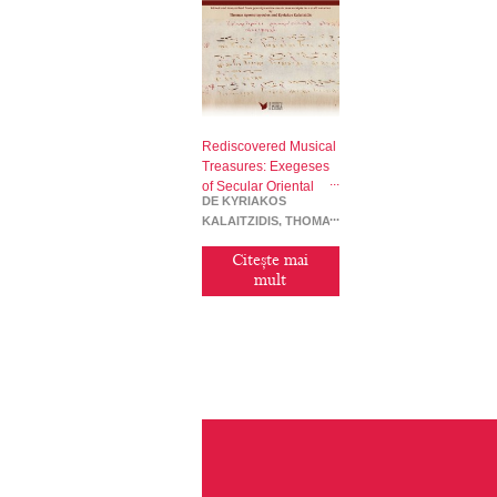
Rediscovered Musical
Treasures: Exegeses
of Secular Oriental
DE KYRIAKOS
Music. (Part I)
KALAITZIDIS, THOMAS
APOSTOLOPOULOS
Citește mai
mult