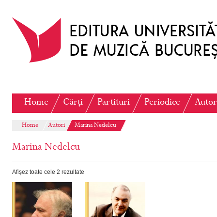
Home
Cărți
Partituri
Periodice
Autor
Home
Autori
Marina Nedelcu
Marina Nedelcu
Afișez toate cele 2 rezultate