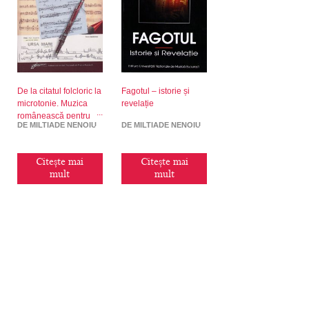
De la citatul folcloric la
Fagotul – istorie și
microtonie. Muzica
revelație
românească pentru
DE MILTIADE NENOIU
DE MILTIADE NENOIU
fagot în a doua
jumătate a secolului
XX
Citește mai
Citește mai
mult
mult