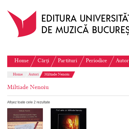
Home
Cărți
Partituri
Periodice
Autor
Home
Autori
Miltiade Nenoiu
Miltiade Nenoiu
Afișez toate cele 2 rezultate