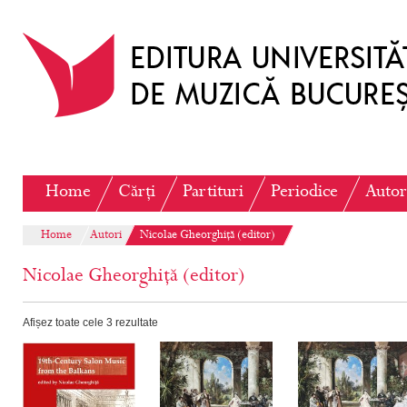
Home
Cărți
Partituri
Periodice
Autor
Home
Autori
Nicolae Gheorghiță (editor)
Nicolae Gheorghiță (editor)
Afișez toate cele 3 rezultate