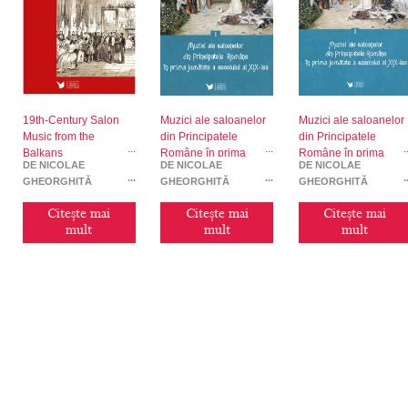
19th-Century Salon
Muzici ale saloanelor
Muzici ale saloanelor
Music from the
din Principatele
din Principatele
Balkans
Române în prima
Române în prima
DE NICOLAE
DE NICOLAE
DE NICOLAE
jumătate a secolului al
jumătate a secolului a
GHEORGHIȚĂ
GHEORGHIȚĂ
GHEORGHIȚĂ
XIX-lea (vol. I)
XIX-lea (vol. II)
(EDITOR)
(EDITOR)
(EDITOR)
Citește mai
Citește mai
Citește mai
mult
mult
mult