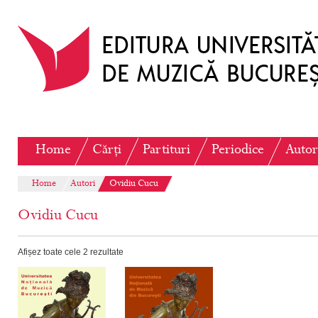
Home
Cărți
Partituri
Periodice
Autor
Home
Autori
Ovidiu Cucu
Ovidiu Cucu
Afișez toate cele 2 rezultate