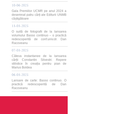
10-06-2025
Gala Premiilor UCMR pe anul 2024 a
desemnat patru cărți ale Editurii UNMB
câștigătoare
13-03-2025
O suită de fotografii de la lansarea
volumului Basso continuo – o practică
redescoperită de conf.univ.dr. Dan
Racoveanu
07-03-2025
Câteva instantanee de la lansarea
cărții Constantin Silvestri. Repere
stilistice în creația pentru pian de
Marius Boldea
06-03-2025
Lansare de carte: Basso continuo. O
practică redescoperită de Dan
Racoveanu