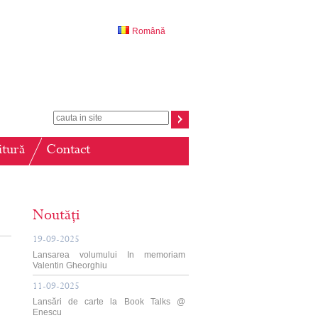
Română
itură
Contact
Noutăți
19-09-2025
Lansarea volumului In memoriam
Valentin Gheorghiu
11-09-2025
Lansări de carte la Book Talks @
Enescu