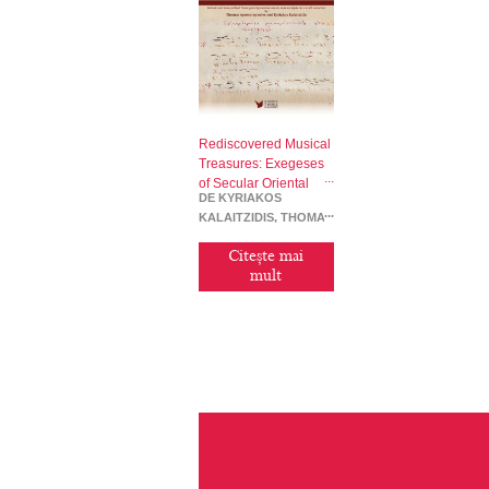
Rediscovered Musical
Treasures: Exegeses
of Secular Oriental
DE KYRIAKOS
Music. (Part I)
KALAITZIDIS, THOMAS
APOSTOLOPOULOS
Citește mai
mult