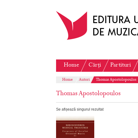
Home
Cărți
Partituri
Home
Autori
Thomas Apostolopoulos
Thomas Apostolopoulos
Se afișează singurul rezultat