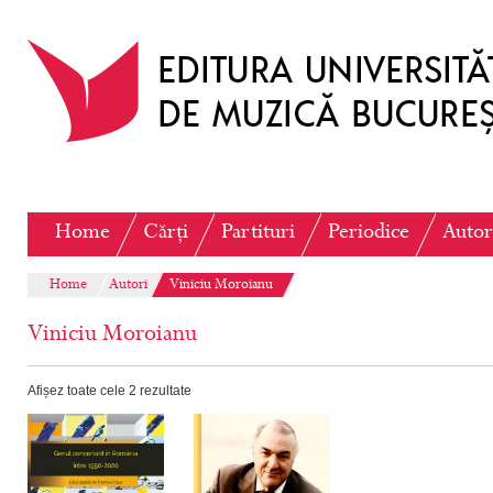
Home
Cărți
Partituri
Periodice
Autor
Home
Autori
Viniciu Moroianu
Viniciu Moroianu
Afișez toate cele 2 rezultate