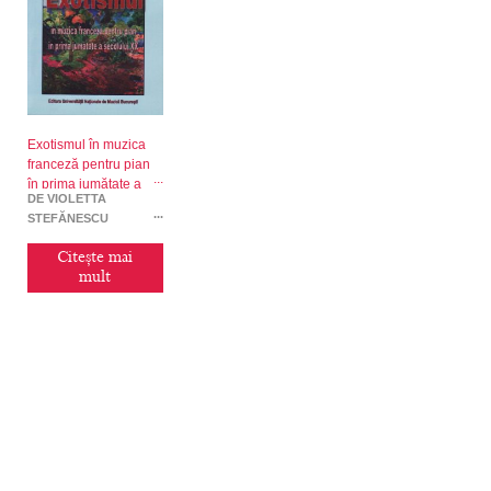
Exotismul în muzica
franceză pentru pian
în prima jumătate a
DE VIOLETTA
secolului XX
ȘTEFĂNESCU
Citește mai
mult