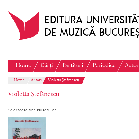
Home
Cărți
Partituri
Periodice
Autor
Home
Autori
Violetta Ștefănescu
Violetta Ștefănescu
Se afișează singurul rezultat