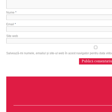
Nume
*
Email
*
Site web
Salvează-mi numele, emailul și site-ul web în acest navigator pentru data vii