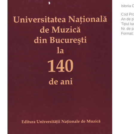
Istoria
Cod Pr
An de p
Tipul luc
Nr. de p
Format