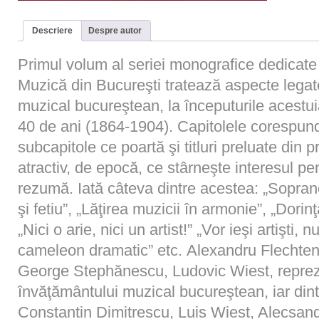
Descriere
Despre autor
Primul volum al seriei monografice dedicate 
Muzică din Bucureşti tratează aspecte legat
muzical bucureştean, la începuturile acestu
40 de ani (1864-1904). Capitolele corespund 
subcapitole ce poartă şi titluri preluate din p
atractiv, de epocă, ce stârneşte interesul pen
rezumă. Iată câteva dintre acestea: „Sopran
şi fetiu”, „Lăţirea muzicii în armonie”, „Dori
„Nici o arie, nici un artist!” „Vor ieşi artişti,
cameleon dramatic” etc. Alexandru Flech
George Stephănescu, Ludovic Wiest, reprezi
învăţământului muzical bucureştean, iar dintr
Constantin Dimitrescu, Luis Wiest, Alecsan