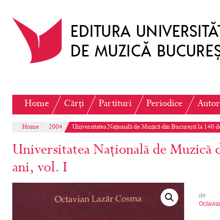
Home
Cărți
Partituri
Periodice
Autor
Home
2004
Universitatea Națională de Muzică din București la 140 de 
Universitatea Națională de Muzică d
ani, vol. I
de
Octavi