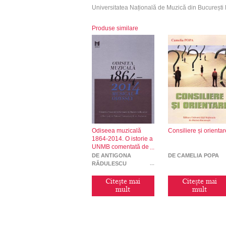
Universitatea Națională de Muzică din București 
Produse similare
Odiseea muzicală
Consiliere și orienta
1864-2014. O istorie a
UNMB comentată de
Antigona Rădulescu
DE ANTIGONA
DE CAMELIA POPA
RĂDULESCU
Citește mai
Citește mai
mult
mult