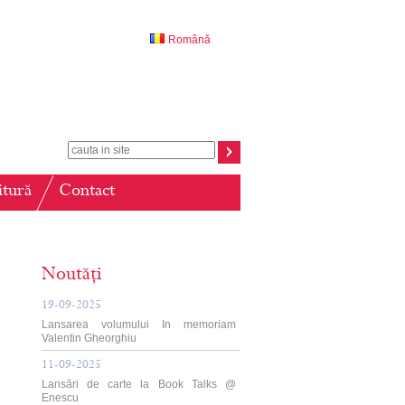
Română
itură
Contact
Noutăți
19-09-2025
Lansarea volumului In memoriam
Valentin Gheorghiu
11-09-2025
Lansări de carte la Book Talks @
Enescu