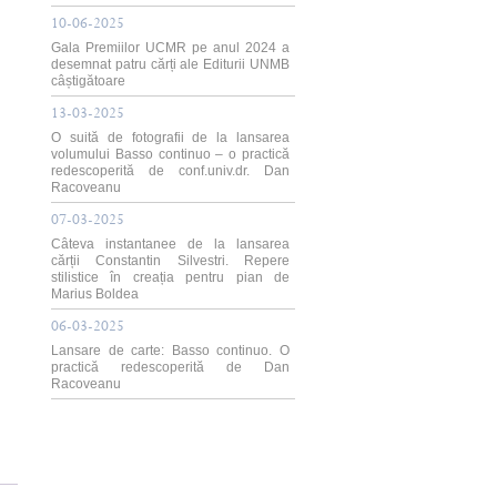
10-06-2025
Gala Premiilor UCMR pe anul 2024 a
desemnat patru cărți ale Editurii UNMB
câștigătoare
13-03-2025
O suită de fotografii de la lansarea
volumului Basso continuo – o practică
redescoperită de conf.univ.dr. Dan
Racoveanu
07-03-2025
Câteva instantanee de la lansarea
cărții Constantin Silvestri. Repere
stilistice în creația pentru pian de
Marius Boldea
06-03-2025
Lansare de carte: Basso continuo. O
practică redescoperită de Dan
Racoveanu