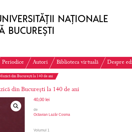
Periodice
Autori
Biblioteca virtuală
Despre ed
Muzică din București la 140 de ani
ică din București la 140 de ani
40,00
lei
de
Octavian Lazăr Cosma
Volumul 1