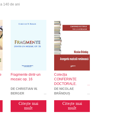
la 140 de ani
re
Fragmente dintr-un
Colecția
mozaic op. 16
CONFERINȚE
DOCTORALE.
Avangarda muzicală
DE CHRISTIAN W.
DE NICOLAE
BERGER
BRÂNDUȘ
Citește mai
Citește mai
mult
mult