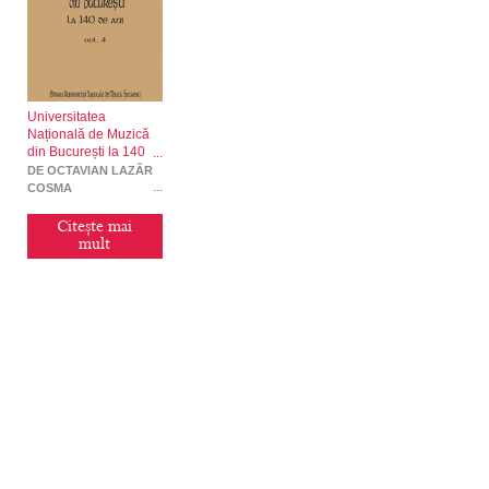
Universitatea
Națională de Muzică
din București la 140
de ani, vol. 4
DE OCTAVIAN LAZĂR
COSMA
Citește mai
mult