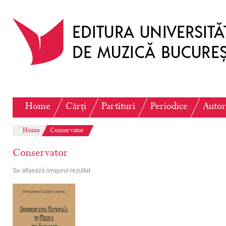
Home
Cărți
Partituri
Periodice
Autor
Home
Conservator
Conservator
Se afișează singurul rezultat