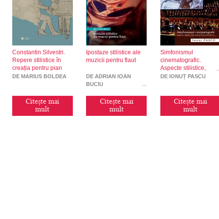
Constantin Silvestri.
Ipostaze stilistice ale
Simfonismul
Repere stilistice în
muzicii pentru flaut
cinematografic.
creația pentru pian
Aspecte stilistice,
culturale și
DE MARIUS BOLDEA
DE ADRIAN IOAN
DE IONUȚ PASCU
fenomenologice
BUCIU
Citește mai
Citește mai
Citește mai
mult
mult
mult