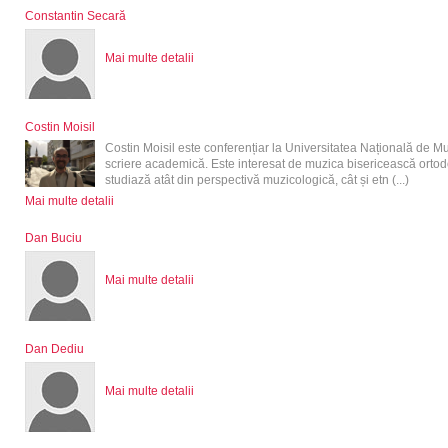
Constantin Secară
Mai multe detalii
Costin Moisil
Costin Moisil este conferențiar la Universitatea Națională de M
scriere academică. Este interesat de muzica bisericească orto
studiază atât din perspectivă muzicologică, cât și etn (...)
Mai multe detalii
Dan Buciu
Mai multe detalii
Dan Dediu
Mai multe detalii