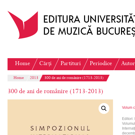
Home
Cărți
Partituri
Periodice
Autor
Home
2013
300 de ani de românire (1713-2013)
300 de ani de românire (1713-2013)
Volum c
Editori:
Volumul
Internaț
decembr