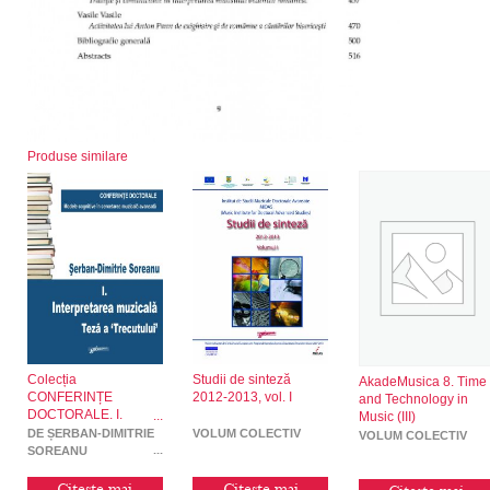
Produse similare
Colecția
Studii de sinteză
AkadeMusica 8. Time
CONFERINȚE
2012-2013, vol. I
and Technology in
DOCTORALE. I.
Music (III)
Interpretarea muzicală
DE ȘERBAN-DIMITRIE
VOLUM COLECTIV
VOLUM COLECTIV
– Teză a „Trecutului”
SOREANU