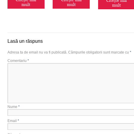
Citește mai
Citește mai
Citește mai
mult
mult
mult
Lasă un răspuns
Adresa ta de email nu va fi publicată.
Câmpurile obligatorii sunt marcate cu
*
Comentariu
*
Nume
*
Email
*