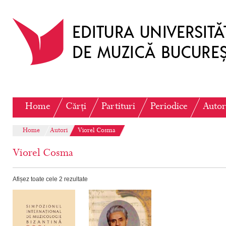
Home
Cărți
Partituri
Periodice
Autor
Home
Autori
Viorel Cosma
Viorel Cosma
Afișez toate cele 2 rezultate