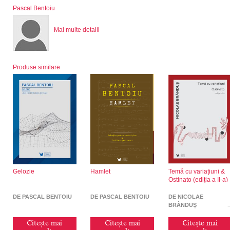
Pascal Bentoiu
Mai multe detalii
Produse similare
Gelozie
Hamlet
Temă cu variațiuni &
Ostinato (ediția a II-a)
DE PASCAL BENTOIU
DE PASCAL BENTOIU
DE NICOLAE
BRÂNDUȘ
Citește mai
Citește mai
Citește mai