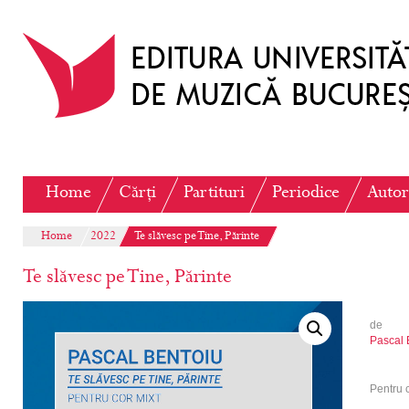
Home
Cărți
Partituri
Periodice
Autor
Home
2022
Te slăvesc pe Tine, Părinte
Te slăvesc pe Tine, Părinte
de
Pascal 
Pentru c