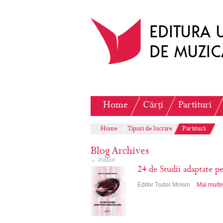
Home
Cărți
Partituri
Home
Tipuri de lucrare
Partitură
Blog Archives
←
Inapoi
24 de Studii adaptate p
Editor Tudor Moisin
Mai multe 