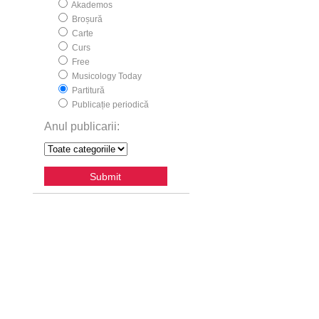
Akademos
Broșură
Carte
Curs
Free
Musicology Today
Partitură
Publicație periodică
Anul publicarii: