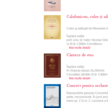
Calofonicon, cules și a
Cules şi adăugit de Athanasie 
Îngrijire ediție
prof. univ. dr. habil. Nicolae Gh
cs III dr. Cătălin Cernătescu
Mai multe detalii
Cântece de stea
Îngrijire ediție
Pr. Antonie Adrian OLAREAN
Cercetător științific III dr. Că
Mai multe detalii
Concert pentru orchestr
Împrejurările genezei Concertul
parte, necunoscute. În jurul anul
mare op. 17a nr. 2. Lucrarea a f