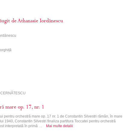
dăugit de Athanasie Iordănescu
Iordănescu
eorghiță
tălin CERNĂTESCU
ă mare op. 17, nr. 1
ui pentru orchestră mare op. 17 nr. 1 de Constantin Silvestri rămân, în mare
ui 1940, Constantin Silvestri finaliza partitura Toccatei pentru orchestră
ost interpretată în primă …
Mai multe detalii