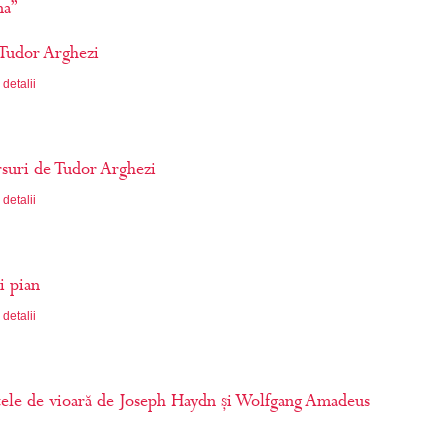
na”
 Tudor Arghezi
detalii
rsuri de Tudor Arghezi
detalii
i pian
detalii
ele de vioară de Joseph Haydn și Wolfgang Amadeus