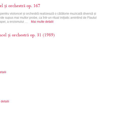
l și orchestră op. 167
 pentru violoncel și orchestră realizează o călătorie muzicală diversă și
este supus mai multor probe, ca într-un ritual inițiatic amintind de Flautul
a apei, a eroismului …
Mai multe detalii
cel și orchestră op. 31 (1989)
talii
detalii