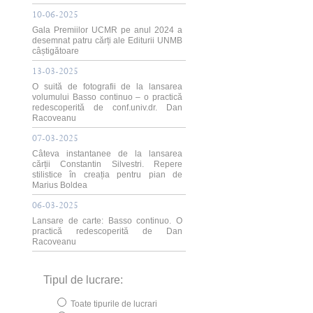
10-06-2025
Gala Premiilor UCMR pe anul 2024 a
desemnat patru cărți ale Editurii UNMB
câștigătoare
13-03-2025
O suită de fotografii de la lansarea
volumului Basso continuo – o practică
redescoperită de conf.univ.dr. Dan
Racoveanu
07-03-2025
Câteva instantanee de la lansarea
cărții Constantin Silvestri. Repere
stilistice în creația pentru pian de
Marius Boldea
06-03-2025
Lansare de carte: Basso continuo. O
practică redescoperită de Dan
Racoveanu
Tipul de lucrare:
Toate tipurile de lucrari