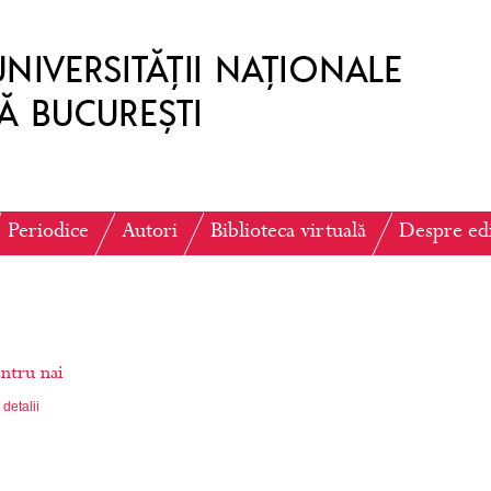
Periodice
Autori
Biblioteca virtuală
Despre ed
entru nai
detalii