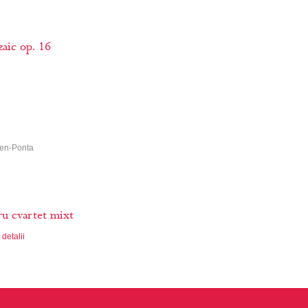
aic op. 16
csen-Ponta
ru cvartet mixt
detalii