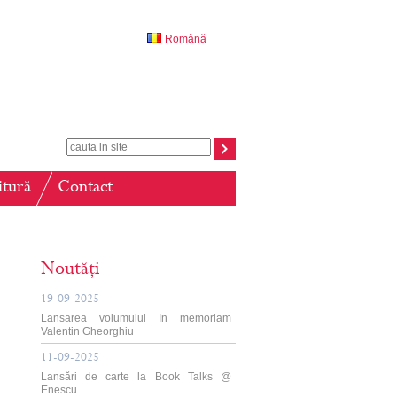
Română
itură
Contact
Noutăți
19-09-2025
Lansarea volumului In memoriam
Valentin Gheorghiu
11-09-2025
Lansări de carte la Book Talks @
Enescu