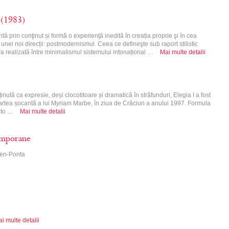
 (1983)
tă prin conţinut și formă o experienţă inedită în creația proprie şi în cea
ei noi direcții: postmodernismul. Ceea ce defineşte sub raport stilistic
ra realizată între minimalismul sistemului intonațional …
Mai multe detalii
inută ca expresie, deși clocotitoare și dramatică în străfunduri, Elegia I a fost
artea șocantă a lui Myriam Marbe, în ziua de Crăciun a anului 1997. Formula
alto …
Mai multe detalii
mporane
csen-Ponta
i multe detalii