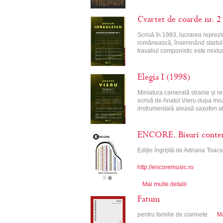
Cvartet de coarde nr. 2
Scrisă în 1983, lucrarea reprezin
românească, însemnând startul un
travaliul componistic este mixtu
Elegia I (1998)
Miniatura camerală stranie și reț
scrisă de Anatol Vieru dupa mo
instrumentală aleasă saxofon 
ENCORE. Bisuri conte
Ediție îngrijită de Adriana Toa
http://encoremusic.ro
Mai multe detalii
Fatum
pentru familie de clarinete
Ma