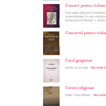
Concert pentru violonce
Cele patru părți ale Concertului
surprinzătoare, în care solistul 
fermecat al lui Mozart: 1. prob
Concertul pentru violon
Coral gregorian
pentru cor și orgă
Mai multe de
Coruri religioase
Editor Tudor Moisin
Mai multe 