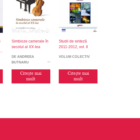
e
Simbioze camerale în
Studii de sinteză
secolul al XX-lea
2011-2012, vol. II
DE ANDREEA
VOLUM COLECTIV
BUTNARU
Citește mai
Citește mai
mult
mult