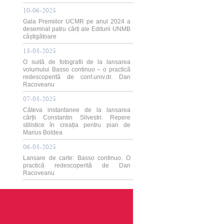
10-06-2025
Gala Premiilor UCMR pe anul 2024 a
desemnat patru cărți ale Editurii UNMB
câștigătoare
13-03-2025
O suită de fotografii de la lansarea
volumului Basso continuo – o practică
redescoperită de conf.univ.dr. Dan
Racoveanu
07-03-2025
Câteva instantanee de la lansarea
cărții Constantin Silvestri. Repere
stilistice în creația pentru pian de
Marius Boldea
06-03-2025
Lansare de carte: Basso continuo. O
practică redescoperită de Dan
Racoveanu