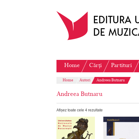
Home
Cărți
Partituri
Home
Autori
Andreea Butnaru
Andreea Butnaru
Afișez toate cele 4 rezultate