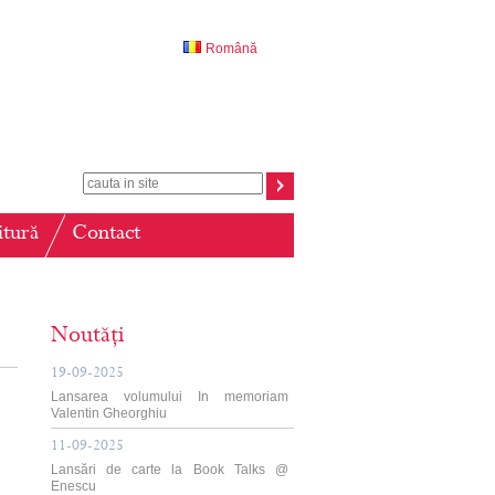
Română
itură
Contact
Noutăți
19-09-2025
Lansarea volumului In memoriam
Valentin Gheorghiu
11-09-2025
Lansări de carte la Book Talks @
Enescu