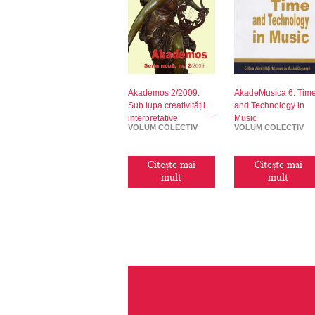
Akademos 2/2009.
AkadeMusica 6. Tim
Sub lupa creativității
and Technology in
interpretative
Music
VOLUM COLECTIV
VOLUM COLECTIV
Citește mai
Citește mai
mult
mult