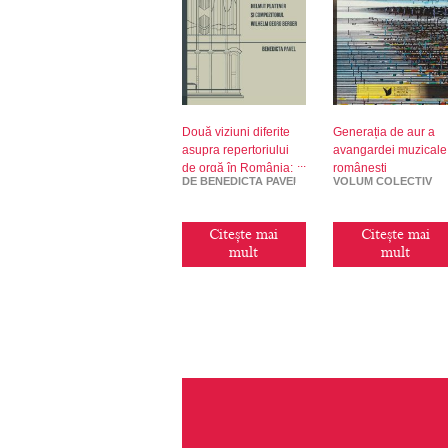
Două viziuni diferite
Generația de aur a
asupra repertoriului
avangardei muzicale
de orgă în România:
românești
DE BENEDICTA PAVEL
VOLUM COLECTIV
organistul Helmut
Plattner și
compozitorul Wilhelm
Citește mai
Citește mai
Georg Berger
mult
mult