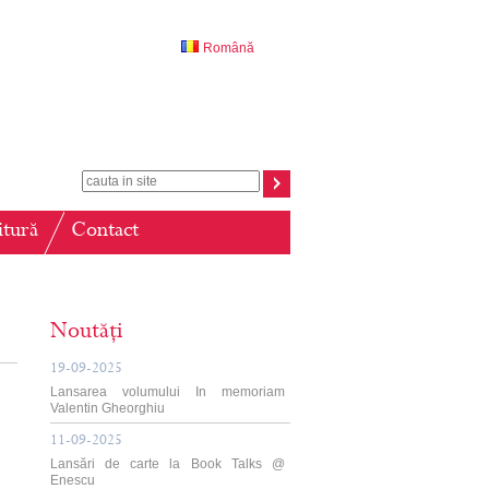
Română
itură
Contact
Noutăți
19-09-2025
Lansarea volumului In memoriam
Valentin Gheorghiu
11-09-2025
Lansări de carte la Book Talks @
Enescu