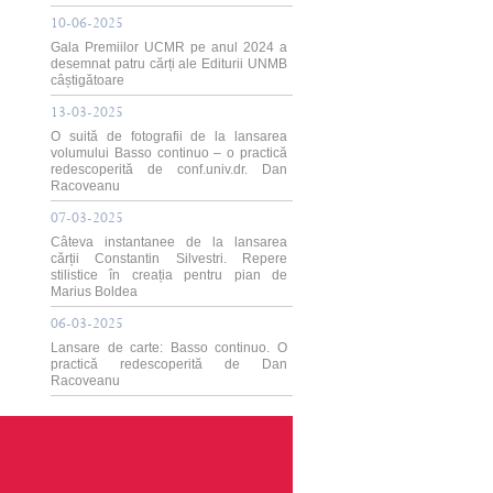
10-06-2025
Gala Premiilor UCMR pe anul 2024 a
desemnat patru cărți ale Editurii UNMB
câștigătoare
13-03-2025
O suită de fotografii de la lansarea
volumului Basso continuo – o practică
redescoperită de conf.univ.dr. Dan
Racoveanu
07-03-2025
Câteva instantanee de la lansarea
cărții Constantin Silvestri. Repere
stilistice în creația pentru pian de
Marius Boldea
06-03-2025
Lansare de carte: Basso continuo. O
practică redescoperită de Dan
Racoveanu