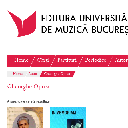
Home
Cărți
Partituri
Periodice
Autor
Home
Autori
Gheorghe Oprea
Gheorghe Oprea
Afișez toate cele 2 rezultate