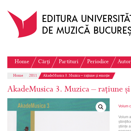
Home
Cărți
Partituri
Periodice
Autor
Home
2011
AkadeMusica 3. Muzica – rațiune și emoție
AkadeMusica 3. Muzica – rațiune și
Volum c
Volum al
științif
științe 