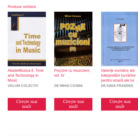
Produse similare
AkadeMusica 6. Time
Po(z)ne cu muzicieni,
Valențe euristice ale
and Technology in
vol. IV
interpretării lucrărilor
Music
pentru vioară ale lui
Maurice Ravel
VOLUM COLECTIV
DE MIHAI COSMA
DE IUNIA FRANDEȘ
Citește mai
Citește mai
Citește mai
mult
mult
mult