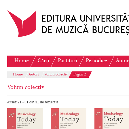
Home
Cărți
Partituri
Periodice
Autor
Home
Autori
Volum colectiv
Pagina 2
Volum colectiv
Afișez 21 - 31 din 31 de rezultate