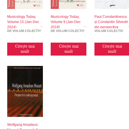
Musicology Today,
Musicology Today,
Paul Constantinescu
Volume 15 (Jan-Dec
Volume 9 (Jan-Dec
și Constantin Silvestri
2024)
2018)
din perspectiva
DE VOLUM COLECTIV
DE VOLUM COLECTIV
VOLUM COLECTIV
contemporaneității
Citește mai
Citește mai
Citește mai
mult
mult
mult
Wolfgang Amadeus