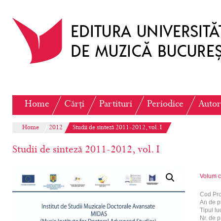
Home
Cărți
Partituri
Periodice
Autor
Home
2012
Studii de sinteză 2011-2012, vol. I
Studii de sinteză 2011-2012, vol. I
Volum c
Cod Pr
An de p
Tipul luc
Nr. de p