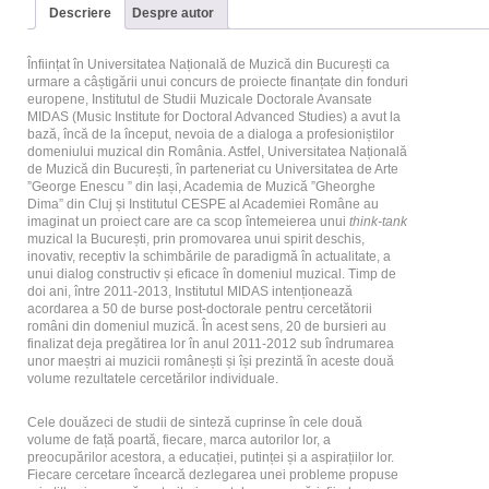
Descriere
Despre autor
Înființat în Universitatea Națională de Muzică din București ca
urmare a câștigării unui concurs de proiecte finanțate din fonduri
europene, Institutul de Studii Muzicale Doctorale Avansate
MIDAS (Music Institute for Doctoral Advanced Studies) a avut la
bază, încă de la început, nevoia de a dialoga a profesioniștilor
domeniului muzical din România. Astfel, Universitatea Națională
de Muzică din București, în parteneriat cu Universitatea de Arte
”George Enescu ” din Iași, Academia de Muzică ”Gheorghe
Dima” din Cluj și Institutul CESPE al Academiei Române au
imaginat un proiect care are ca scop întemeierea unui
think-tank
muzical la București, prin promovarea unui spirit deschis,
inovativ, receptiv la schimbările de paradigmă în actualitate, a
unui dialog constructiv și eficace în domeniul muzical. Timp de
doi ani, între 2011­-2013, Institutul MIDAS intenționează
acordarea a 50 de burse post-doctorale pentru cercetătorii
români din domeniul muzică. În acest sens, 20 de bursieri au
finalizat deja pregătirea lor în anul 2011-2012 sub îndrumarea
unor maeștri ai muzicii românești și își prezintă în aceste două
volume rezultatele cercetărilor individuale.
Cele douăzeci de studii de sinteză cuprinse în cele două
volume de față poartă, fiecare, marca autorilor lor, a
preocupărilor acestora, a educației, putinței și a aspirațiilor lor.
Fiecare cercetare încearcă dezlegarea unei probleme propuse