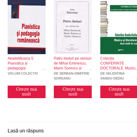
AkadeMusica 5.
Patru lieduri pe versuri
Colecția
Pianistica și
de Mihai Eminescu,
CONFERINȚE
pedagogia
Marin Sorescu și
DOCTORALE. Muzica
românească
Nichita Stănescu
și literatura: două
VOLUM COLECTIV
DE ȘERBAN-DIMITRIE
DE VALENTINA
studii de caz
SOREANU
SANDU-DEDIU
Citește mai
Citește mai
Citește mai
mult
mult
mult
Lasă un răspuns