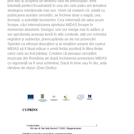
prin titlu și acoperă un teritoriu vast de preocupări, fiind
totodată perfect încadrabilă în una din cele patru arii tematice
strategice menționate mai sus. Vrem să credem că, odată cu
publicarea acestor cercetări, se încheie doar o etapă, cea
formală, a activității bursierilor. Cea informală de-abia acum
începe, căci internalizarea spiritului MIDAS începe în
momentul absolvirii. Desigur, unii vor merge mai în adânc și
vor aprofunda aceeași temă în alte contexte, alții vor schimba
registrul și subiectul, preocupându-se de noi provocări.
Sperăm ca ethosul discuțiilor și al relațiilor umane din cadrul
MIDAS să fi lăsat măcar o urmă finăși pozitivă în fibra ființei
celor care au fost părtași. Credem că peisajul cercetării
muzicale din România de după încheierea proiectului MIDAS
cu siguranță va fi unul schimbat. Dacă în bine sau în rău, asta
rămâne de văzut. (Dan Dediu)