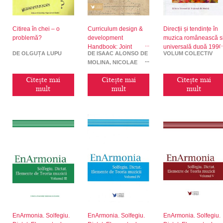
Citirea în chei – o
Curriculum design &
Direcții și tendințe în
problemă?
development
muzica românească ș
Handbook: Joint
universală după 1990
DE OLGUȚA LUPU
DE ISAAC ALONSO DE
VOLUM COLECTIV
master programme on
MOLINA, NICOLAE
Early music small
GHEORGHIȚĂ,
ensembles
Citește mai
Citește mai
Citește mai
OLGUȚA LUPU
mult
mult
mult
EnArmonia. Solfegiu.
EnArmonia. Solfegiu.
EnArmonia. Solfegiu.