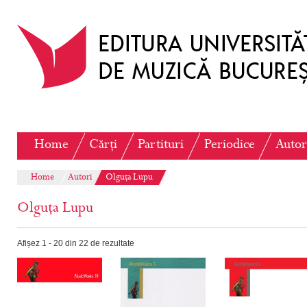
Home
Cărți
Partituri
Periodice
Autor
Home
Autori
Olguța Lupu
Olguța Lupu
Afișez 1 - 20 din 22 de rezultate