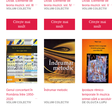
Dictat. Elemente de
Dictat. Elemente de
Dictat. Elemente de
teoria muzicii, vol. III
teoria muzicii, vol. IV
teoria muzicii, vol. V
VOLUM COLECTIV
VOLUM COLECTIV
VOLUM COLECTIV
Citește mai
Citește mai
Citește mai
mult
mult
mult
Genul concertant în
Îndrumar metodic
Ipostaze ritmico-
România între 1950-
temporale în muzica
2020
primei părți a secolulu
VOLUM COLECTIV
VOLUM COLECTIV
DE OLGUȚA LUPU
XX