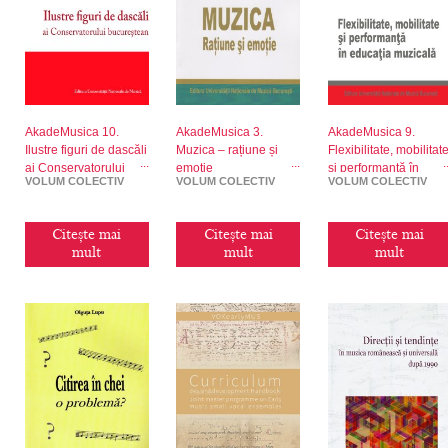
AkadeMusica 10.
AkadeMusica 3.
AkadeMusica 9.
Ilustre figuri de dascăli
Muzica – rațiune și
Flexibilitate, mobilitat
ai Conservatorului
emoție
și performanță în
VOLUM COLECTIV
VOLUM COLECTIV
VOLUM COLECTIV
bucureștean
educația muzicală
Citește mai
Citește mai
Citește mai
mult
mult
mult