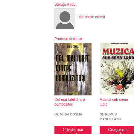
Steluța Radu
Mai multe detalii
Produse similare
Cel mai iubit dintre
Muzica sub semn
compozitori
ludic
DE MIHAI COSMA
DE REMUS
MANOLEANU
Citește mai
Citește mai