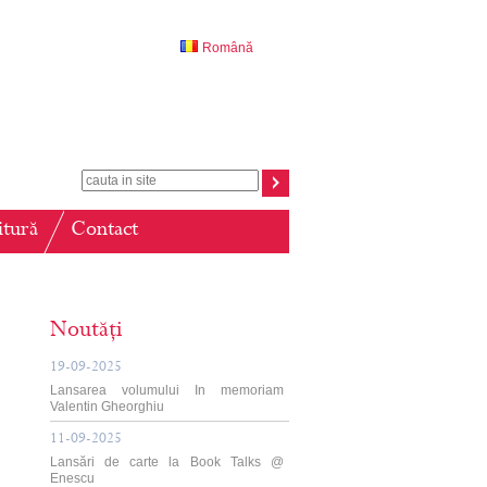
Română
itură
Contact
Noutăți
19-09-2025
Lansarea volumului In memoriam
Valentin Gheorghiu
11-09-2025
Lansări de carte la Book Talks @
Enescu