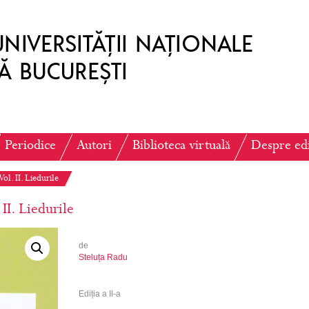
Periodice
Autori
Biblioteca virtuală
Despre ed
Vol. II. Liedurile
 II. Liedurile
de
Steluța Radu
Ediția a II-a