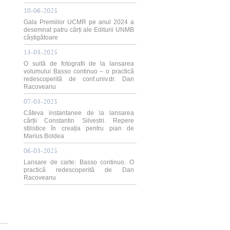
10-06-2025
Gala Premiilor UCMR pe anul 2024 a
desemnat patru cărți ale Editurii UNMB
câștigătoare
13-03-2025
O suită de fotografii de la lansarea
volumului Basso continuo – o practică
redescoperită de conf.univ.dr. Dan
Racoveanu
07-03-2025
Câteva instantanee de la lansarea
cărții Constantin Silvestri. Repere
stilistice în creația pentru pian de
Marius Boldea
06-03-2025
Lansare de carte: Basso continuo. O
practică redescoperită de Dan
Racoveanu