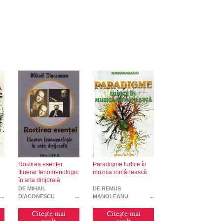
Rostirea esenței.
Paradigme ludice în
Itinerar fenomenologic
muzica românească
în arta dirijorală
DE MIHAIL
DE REMUS
DIACONESCU
MANOLEANU
Citește mai
Citește mai