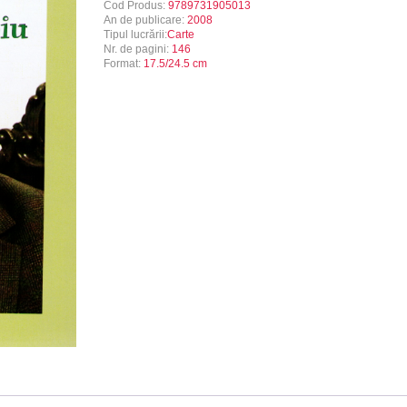
Cod Produs:
9789731905013
An de publicare:
2008
Tipul lucrării:
Carte
Nr. de pagini:
146
Format:
17.5/24.5 cm