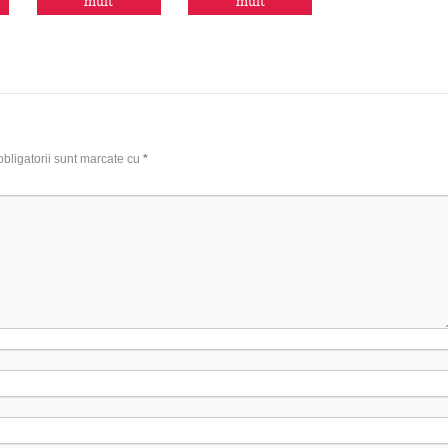
mult
mult
bligatorii sunt marcate cu
*