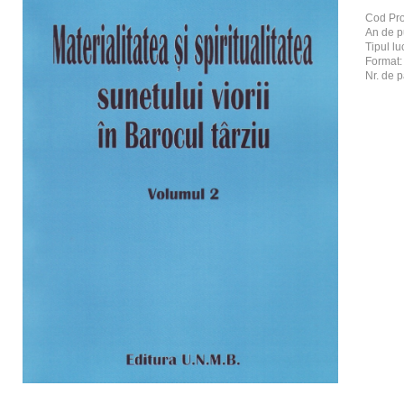
Cod Pr
An de p
Tipul luc
Format
Nr. de p