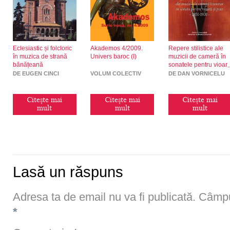
Eclesiastic și folcloric
Akademos 4/2009.
Repere stilistice ale
în muzica de strană
Univers baroc (I)
muzicii de cameră în
bănățeană
sonatele pentru vioar
și pian (1850-1900)
DE EUGEN CINCI
VOLUM COLECTIV
DE DAN VORNICELU
Citește mai
Citește mai
Citește mai
mult
mult
mult
Lasă un răspuns
Adresa ta de email nu va fi publicată.
Câmpur
*