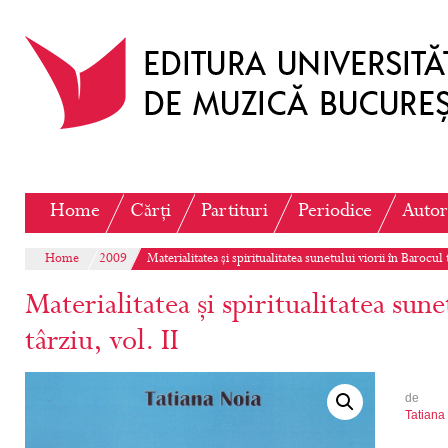
Home
Cărți
Partituri
Periodice
Autor
Home
2009
Materialitatea și spiritualitatea sunetului viorii în Barocul t
Materialitatea și spiritualitatea sune
târziu, vol. II
de
Tatiana