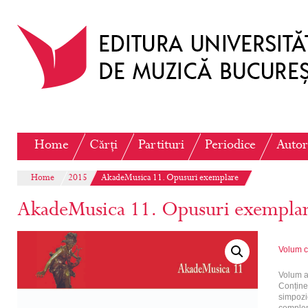
Home
Cărți
Partituri
Periodice
Autor
Home
2015
AkadeMusica 11. Opusuri exemplare
AkadeMusica 11. Opusuri exempla
Volum c
Volum al
Conține 
simpozi