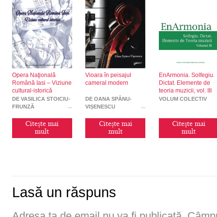
Opera Naţională
Vioara în peisajul
EnArmonia. Solfegiu.
Română Iasi – Viziune
cameral modern
Dictat. Elemente de
cultural-istorică
teoria muzicii, vol. III
DE VASILICA STOICIU-
DE OANA SPÂNU-
VOLUM COLECTIV
FRUNZĂ
VIȘENESCU
Citește mai
Citește mai
Citește mai
mult
mult
mult
Lasă un răspuns
Adresa ta de email nu va fi publicată.
Câmpur