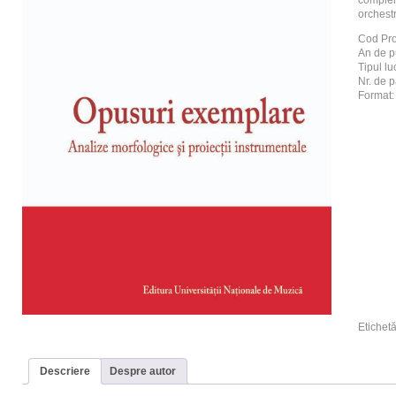
complem
orches
Cod Pr
An de p
Tipul luc
Nr. de p
Format:
Etichet
Descriere
Despre autor