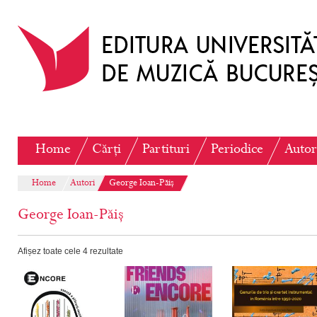
Home
Cărți
Partituri
Periodice
Autor
Home
Autori
George Ioan-Păiș
George Ioan-Păiș
Afișez toate cele 4 rezultate