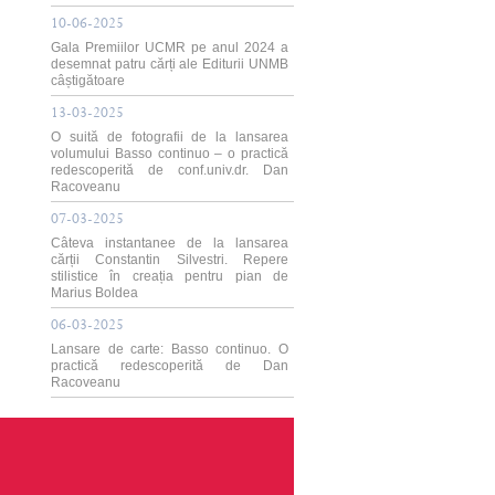
10-06-2025
Gala Premiilor UCMR pe anul 2024 a
desemnat patru cărți ale Editurii UNMB
câștigătoare
13-03-2025
O suită de fotografii de la lansarea
volumului Basso continuo – o practică
redescoperită de conf.univ.dr. Dan
Racoveanu
07-03-2025
Câteva instantanee de la lansarea
cărții Constantin Silvestri. Repere
stilistice în creația pentru pian de
Marius Boldea
06-03-2025
Lansare de carte: Basso continuo. O
practică redescoperită de Dan
Racoveanu