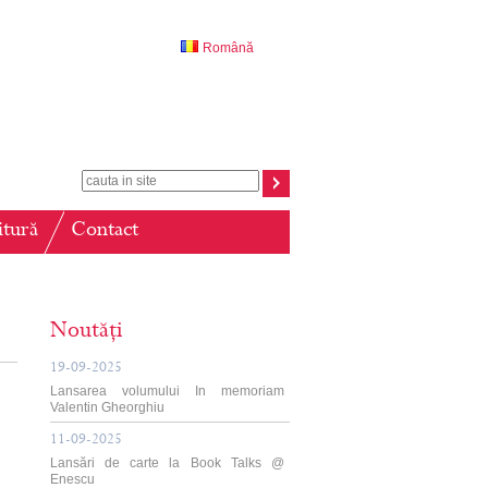
Română
itură
Contact
Noutăți
19-09-2025
Lansarea volumului In memoriam
Valentin Gheorghiu
11-09-2025
Lansări de carte la Book Talks @
Enescu