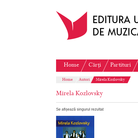
Home
Cărți
Partituri
Home
Autori
Mirela Kozlovsky
Mirela Kozlovsky
Se afișează singurul rezultat