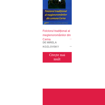
Folclorul tradițional al
meglenoromânilor din
Cerna
DE MIRELA
KOZLOVSKY
Citește mai
mult