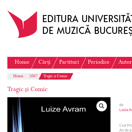
Home
Cărți
Partituri
Periodice
Autor
Home
2007
Tragic și Comic
Tragic și Comic
de
Luiza A
Cod Pr
An de p