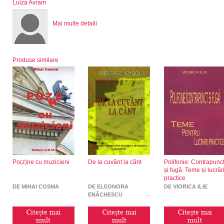
Luiza Avram
Mai multe detalii
Produse similare
Po(z)ne cu muzicieni
De la cuvânt la cânt
Polifonie: Contrapunc
și fugă. Teme și lucrăr
practice
DE MIHAI COSMA
DE ELEONORA
DE VIORICA ILIE
ENĂCHESCU
Citește mai
Citește mai
Citește mai
mult
mult
mult