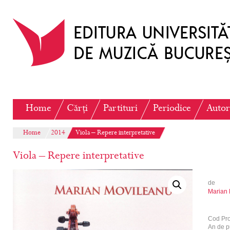
Home
Cărți
Partituri
Periodice
Autor
Home
2014
Viola – Repere interpretative
Viola – Repere interpretative
de
Marian 
Cod Pr
An de p