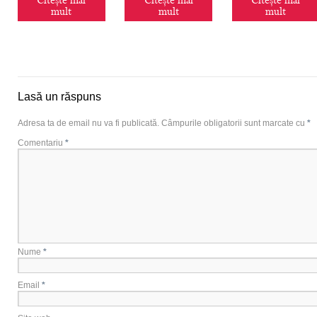
Citește mai
Citește mai
Citește mai
mult
mult
mult
Lasă un răspuns
Adresa ta de email nu va fi publicată.
Câmpurile obligatorii sunt marcate cu
*
Comentariu
*
Nume
*
Email
*