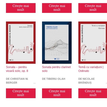
Citește mai
Citește mai
Citește mai
mult
mult
mult
Sonata – pentru
Sonata pentru clarinet
Temă cu variațiuni |
vioară solo, op. 8
solo
Ostinato
DE CHRISTIAN W.
DE TIBERIU OLAH
DE NICOLAE
BERGER
BRÂNDUȘ
Citește mai
Citește mai
Citește mai
mult
mult
mult