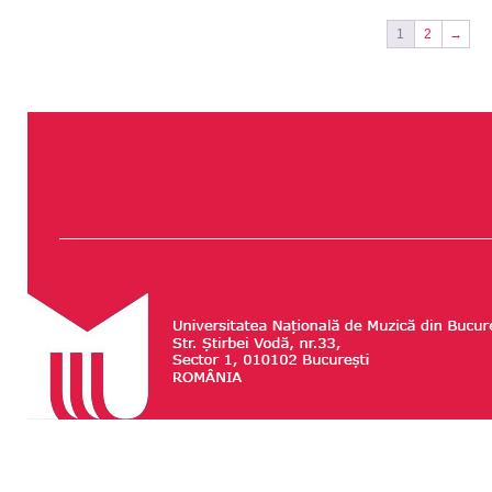
1
2
→