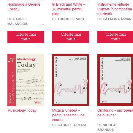
Hommage à George
In Black and White –
Instrumente virtuale
Enescu
10 miniaturi pentru
utilizate în compoziția
pian
muzicală
DE GABRIEL
DE TUDOR FERARU
DE CĂTĂLIN RĂSVAN
MĂLĂNCIOIU
Citește mai
Citește mai
Citește mai
mult
mult
mult
Musicology Today
Muzică funebră –
Ornitorinc – microper
pentru ansamblu de
de buzunar
coarde
DE GABRIEL ALMAȘI
DE NICOLAE
BRÂNDUȘ