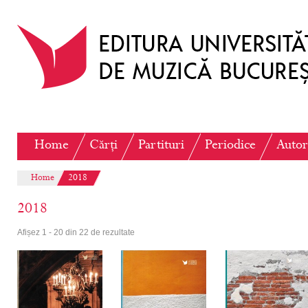
Home
Cărți
Partituri
Periodice
Autor
Home
2018
2018
Afișez 1 - 20 din 22 de rezultate